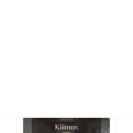
Kiiimon 2027年 令和9年 松江市 はたちの
集い・翌日撮影(男の子限定） 価格 ※前撮
とは一部価格設定が異なります。 【日時】
2027年1月11日(月) 撮影開始 10：00～…
松江市のフォトグラファー Kiiimon（キー
モン）
額縁・フレーム価格