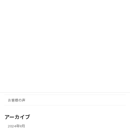
マタニティ撮影の時のポイント
How to
2024-09-22
ハーフバースデーフォト（６ヶ月誕生
お客様の声
日）より 松江市：しょこ
2024-09-11
カテゴリー
How to
お客様の声
アーカイブ
2024年9月